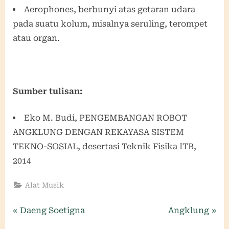
Aerophones, berbunyi atas getaran udara
pada suatu kolum, misalnya seruling, terompet
atau organ.
Sumber tulisan:
Eko M. Budi, PENGEMBANGAN ROBOT
ANGKLUNG DENGAN REKAYASA SISTEM
TEKNO-SOSIAL, desertasi Teknik Fisika ITB,
2014
Alat Musik
Navigasi
P
N
Daeng Soetigna
Angklung
r
e