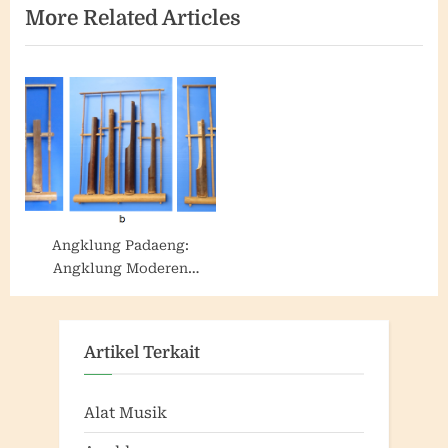
pos
More Related Articles
e
x
v
t
i
P
o
o
u
s
s
t
P
:
o
s
Angklung Padaeng:
Angklung Moderen
t
Bernada Diatonis Kromatis
:
Artikel Terkait
Alat Musik