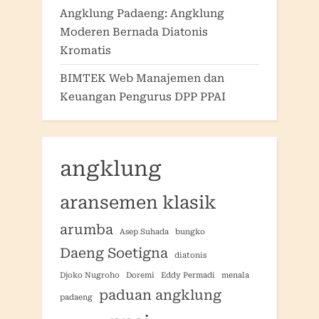
Angklung Padaeng: Angklung
Moderen Bernada Diatonis
Kromatis
BIMTEK Web Manajemen dan
Keuangan Pengurus DPP PPAI
angklung
aransemen klasik
arumba
Asep Suhada
bungko
Daeng Soetigna
diatonis
Djoko Nugroho
Doremi
Eddy Permadi
menala
paduan angklung
padaeng