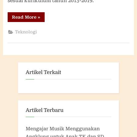
sesuai kurikulum tahun 2013-2019.
“Pembuatan
Read More
»
Angklung
oleh
Pak
Teknologi
Handiman”
Artikel Terkait
Artikel Terbaru
Mengajar Musik Menggunakan
Angklung untuk Anak TK dan SD