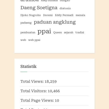
Asep Suhada
bungko
Daeng Soetigna
diatonis
Djoko Nugroho
Doremi
Eddy Permadi
menala
paduan angklung
padaeng
ppai
pembuatan
Queen
sejarah
tradisi
web
web ppai
Statistik
Total Views:
18,259
Total Visitors:
10,466
Total Page Views:
10