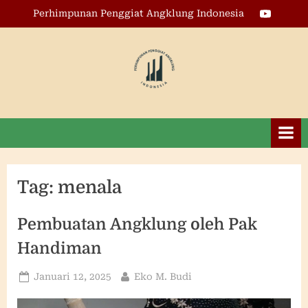
Skip
Youtube
Perhimpunan Penggiat Angklung Indonesia
to
content
Perhimpunan
Penggiat
Angklung
Indonesia
Tag:
menala
Pembuatan Angklung oleh Pak
Handiman
Posted
By
Januari 12, 2025
Eko M. Budi
on