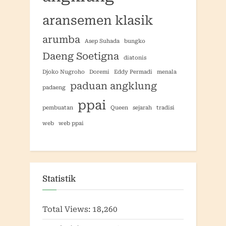
aransemen klasik
arumba
Asep Suhada
bungko
Daeng Soetigna
diatonis
Djoko Nugroho
Doremi
Eddy Permadi
menala
paduan angklung
padaeng
ppai
pembuatan
Queen
sejarah
tradisi
web
web ppai
Statistik
Total Views:
18,260