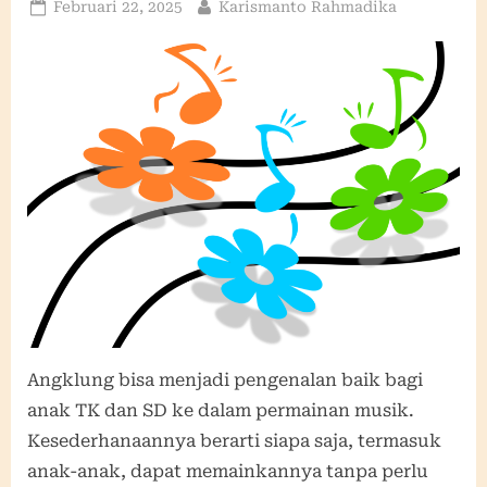
Posted
By
Februari 22, 2025
Karismanto Rahmadika
on
Angklung bisa menjadi pengenalan baik bagi
anak TK dan SD ke dalam permainan musik.
Kesederhanaannya berarti siapa saja, termasuk
anak-anak, dapat memainkannya tanpa perlu