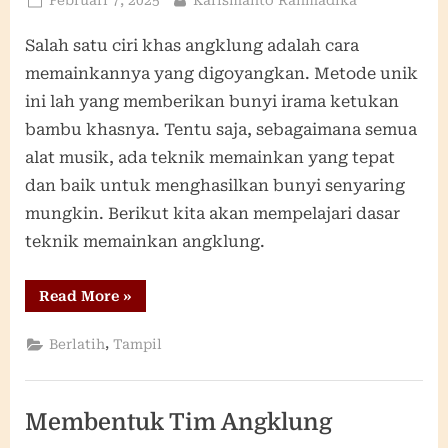
on
Salah satu ciri khas angklung adalah cara
memainkannya yang digoyangkan. Metode unik
ini lah yang memberikan bunyi irama ketukan
bambu khasnya. Tentu saja, sebagaimana semua
alat musik, ada teknik memainkan yang tepat
dan baik untuk menghasilkan bunyi senyaring
mungkin. Berikut kita akan mempelajari dasar
teknik memainkan angklung.
“Dasar
Read More
»
Teknik
Memainkan
Angklung”
,
Berlatih
Tampil
Membentuk Tim Angklung