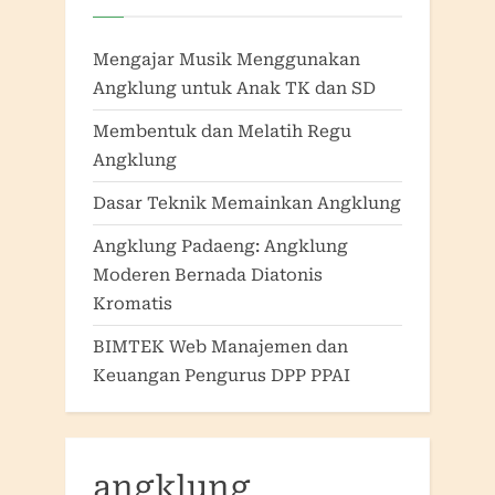
Mengajar Musik Menggunakan
Angklung untuk Anak TK dan SD
Membentuk dan Melatih Regu
Angklung
Dasar Teknik Memainkan Angklung
Angklung Padaeng: Angklung
Moderen Bernada Diatonis
Kromatis
BIMTEK Web Manajemen dan
Keuangan Pengurus DPP PPAI
angklung