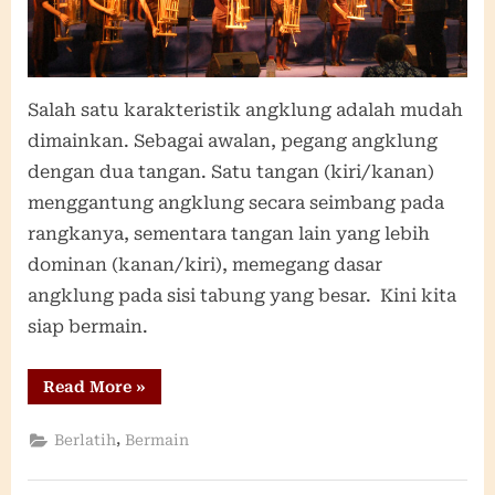
Salah satu karakteristik angklung adalah mudah
dimainkan. Sebagai awalan, pegang angklung
dengan dua tangan. Satu tangan (kiri/kanan)
menggantung angklung secara seimbang pada
rangkanya, sementara tangan lain yang lebih
dominan (kanan/kiri), memegang dasar
angklung pada sisi tabung yang besar. Kini kita
siap bermain.
“Teknik
Read More
»
Bermain
Angklung”
,
Berlatih
Bermain