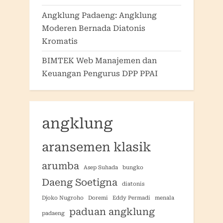
Angklung Padaeng: Angklung
Moderen Bernada Diatonis
Kromatis
BIMTEK Web Manajemen dan
Keuangan Pengurus DPP PPAI
angklung
aransemen klasik
arumba
Asep Suhada
bungko
Daeng Soetigna
diatonis
Djoko Nugroho
Doremi
Eddy Permadi
menala
paduan angklung
padaeng