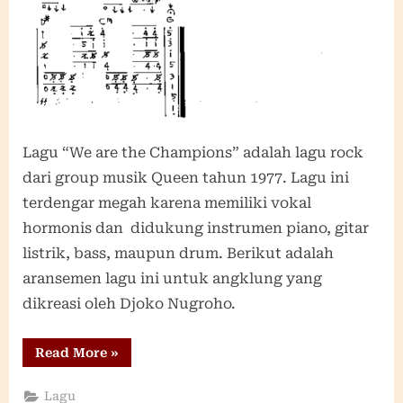
Lagu “We are the Champions” adalah lagu rock
dari group musik Queen tahun 1977. Lagu ini
terdengar megah karena memiliki vokal
hormonis dan didukung instrumen piano, gitar
listrik, bass, maupun drum. Berikut adalah
aransemen lagu ini untuk angklung yang
dikreasi oleh Djoko Nugroho.
“We
Read More
»
Are
The
Champions”
Lagu