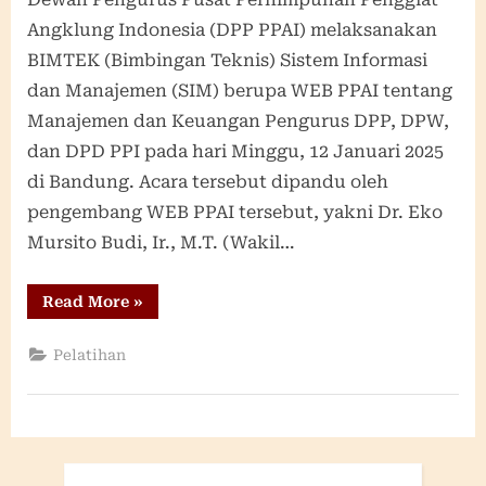
Angklung Indonesia (DPP PPAI) melaksanakan
BIMTEK (Bimbingan Teknis) Sistem Informasi
dan Manajemen (SIM) berupa WEB PPAI tentang
Manajemen dan Keuangan Pengurus DPP, DPW,
dan DPD PPI pada hari Minggu, 12 Januari 2025
di Bandung. Acara tersebut dipandu oleh
pengembang WEB PPAI tersebut, yakni Dr. Eko
Mursito Budi, Ir., M.T. (Wakil…
“BIMTEK
Read More
»
Web
Manajemen
dan
Pelatihan
Keuangan
Pengurus
DPP
PPAI”