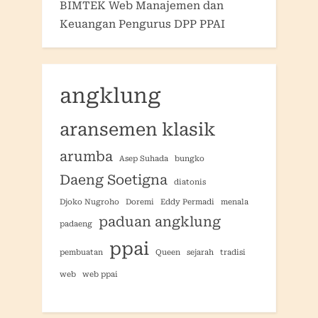
BIMTEK Web Manajemen dan
Keuangan Pengurus DPP PPAI
angklung
aransemen klasik
arumba
Asep Suhada
bungko
Daeng Soetigna
diatonis
Djoko Nugroho
Doremi
Eddy Permadi
menala
paduan angklung
padaeng
ppai
pembuatan
Queen
sejarah
tradisi
web
web ppai