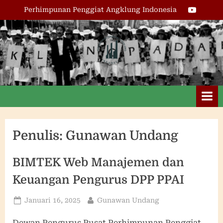
Skip
Youtube
Perhimpunan Penggiat Angklung Indonesia
to
content
Perhimpunan
Penggiat
Angklung
Indonesia
Penulis:
Gunawan Undang
BIMTEK Web Manajemen dan
Keuangan Pengurus DPP PPAI
Posted
By
Januari 16, 2025
Gunawan Undang
on
Dewan Pengurus Pusat Perhimpunan Penggiat