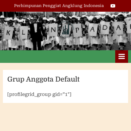
Skip
Youtube
Perhimpunan Penggiat Angklung Indonesia
to
content
Perhimpunan
Penggiat
Angklung
Indonesia
Grup Anggota Default
[profilegrid_group gid=”1″]