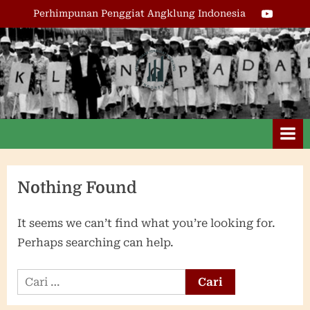
Skip
Youtube
Perhimpunan Penggiat Angklung Indonesia
to
content
Perhimpunan
Penggiat
Angklung
Indonesia
Nothing Found
It seems we can’t find what you’re looking for.
Perhaps searching can help.
Cari
untuk: