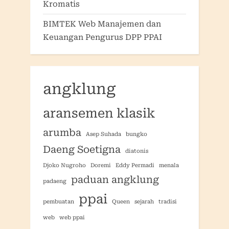
Kromatis
BIMTEK Web Manajemen dan
Keuangan Pengurus DPP PPAI
angklung
aransemen klasik
arumba
Asep Suhada
bungko
Daeng Soetigna
diatonis
Djoko Nugroho
Doremi
Eddy Permadi
menala
paduan angklung
padaeng
ppai
pembuatan
Queen
sejarah
tradisi
web
web ppai