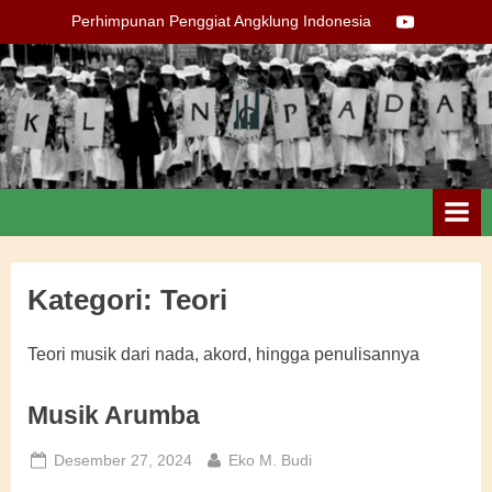
Skip
Youtube
Perhimpunan Penggiat Angklung Indonesia
to
content
Perhimpunan
Penggiat
Angklung
Indonesia
Kategori:
Teori
Teori musik dari nada, akord, hingga penulisannya
Musik Arumba
Posted
By
Desember 27, 2024
Eko M. Budi
on