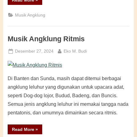
Read More
»
Angklung
Klasik”
Musik Angklung
Musik Angklung Ritmis
Posted
By
Desember 27, 2024
Eko M. Budi
on
Di Banten dan Sunda, masih dapat ditemui berbagai
angklung leluhur yang digunakan untuk upacara adat,
seperti Dog-dog lojor, Budud, Badeng, dan Buncis.
Semua jenis angklung leluhur ini memakai tangga nada
pentatonis, dan umumnya dimainkan secara ritmis.
“Musik
Read More
»
Angklung