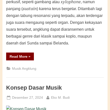
xylophone
perkusif, seperti gambang atau
, namun
sustain
panjang (
) karena terus bergetar. Ditambah lagi
dengan tabung resonansi yang terpadu, akan terdengar
juga suara mengaung seperti organ. Dengan kekayaan
suara tersebut, angklung dapat diaransemen untuk
berbagai genre dari klasik sampai koplo, maupun
daerah dari Sunda sampai Belanda.
“Musik
Read More
»
Angklung”
Musik Angklung
Konsep Dasar Musik
Posted
By
Desember 27, 2024
Eko M. Budi
on