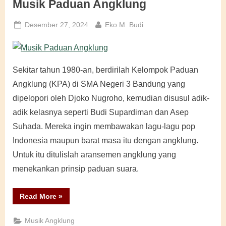
Musik Paduan Angklung
Posted
By
Desember 27, 2024
Eko M. Budi
on
Sekitar tahun 1980-an, berdirilah Kelompok Paduan
Angklung (KPA) di SMA Negeri 3 Bandung yang
dipelopori oleh Djoko Nugroho, kemudian disusul adik-
adik kelasnya seperti Budi Supardiman dan Asep
Suhada. Mereka ingin membawakan lagu-lagu pop
Indonesia maupun barat masa itu dengan angklung.
Untuk itu ditulislah aransemen angklung yang
menekankan prinsip paduan suara.
“Musik
Read More
»
Paduan
Angklung”
Musik Angklung